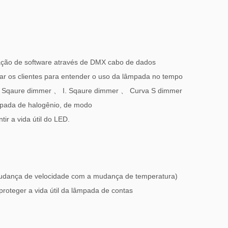
ização de software através de DMX cabo de dados
itar os clientes para entender o uso da lâmpada no tempo
Sqaure dimmer
、
I. Sqaure dimmer
、
Curva S dimmer
pada de halogênio, de modo
ir a vida útil do LED.
 mudança de velocidade com a mudança de temperatura)
roteger a vida útil da lâmpada de contas