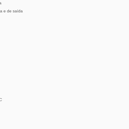
a
a e de saída
C