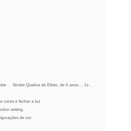
robe
、
Strobe Quebra de Efeito, de 5 anos.....1s
、
 cores e fechar a luz
tion setting.
figurações de cor.