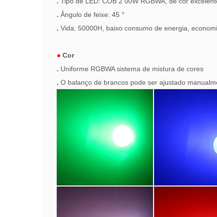
.
Tipo de LED: COB
2
00W RGBWA, de cor excelente 
.
Ângulo de feixe: 45 °
.
Vida: 50000H, baixo consumo de energia, economi
●
Cor
.
Uniforme RGBWA sistema de mistura de cores
.
O balanço de brancos pode ser ajustado manualm