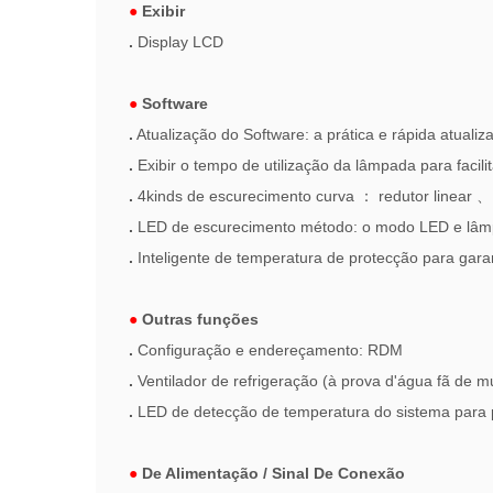
●
Exibir
.
Display LCD
●
Software
.
Atualização do Software: a prática e rápida atual
.
Exibir o tempo de utilização da lâmpada para facil
.
4kinds de escurecimento curva
：
redutor linear
、
.
LED de escurecimento método: o modo LED e lâm
.
Inteligente de temperatura de protecção para garant
●
Outras funções
.
Configuração e endereçamento: RDM
.
Ventilador de refrigeração (à prova d'água fã de
.
LED de detecção de temperatura do sistema para p
●
De Alimentação / Sinal De Conexão