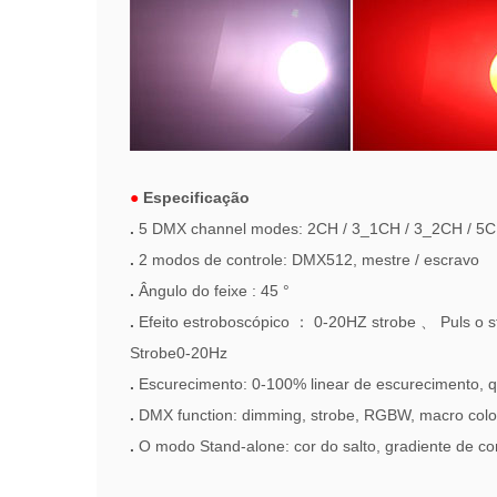
●
Especificação
.
5 DMX channel modes: 2CH / 3_1CH / 3_2CH / 5CH
.
2 modos de controle: DMX512, mestre / escravo
.
Ângulo do feixe
: 45 °
.
Efeito estroboscópico
：
0-20HZ strobe
、
Puls
o
s
Strobe0-20Hz
.
Escurecimento: 0-100% linear de escurecimento, q
.
DMX function: dimming, strobe, RGBW, macro color, c
.
O modo Stand-alone: cor do salto, gradiente de cor