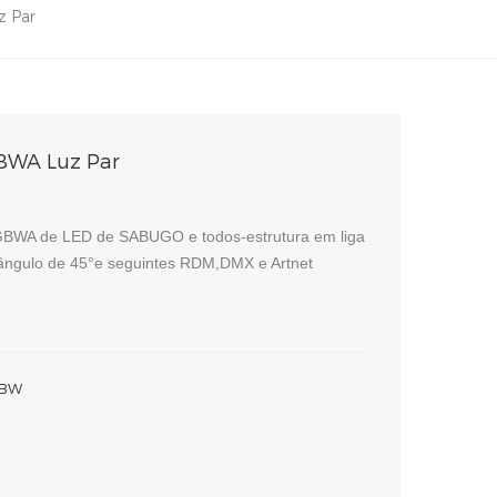
 Par
WA Luz Par
BWA de LED de SABUGO e todos-estrutura em liga
 ângulo de 45°e seguintes RDM,DMX e Artnet
GBW