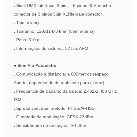
.
Sinal DMX interface: 3 pin
、
5 pinos XLR macho
conector de 3 pinos 5pin XLRfemale conector
.
Tipo: aliança
.
Tamanho: 129x114x34mm (com antena)
.
Peso: 310 g
.
Informações do sistema: 32 bits ARM
●
Sem Fio Parâmetro
.
Comunicação à distância: a 600metros (espaço
Aberto, dependendo do ambiente para alterar)
.
Freqüência de trabalho da banda: 2.402-2.480 GHz
ISM.
.
Spread spectrum método: FHSS/AFHSS.
.
O método de modulação: GFSK 23dBm.
.
Sensibilidade de recepção: -94 dBm.