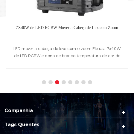
7X40W de LED RGBW Mover a Cabeça de Luz com Zoom
LED mover a cabeça de leve com o zoom.Ele usa 7x40W
de LED RGBW e dono de branco temperatura de cor de
2700K-6500k,4 -60° zoom linear,LED individual
controlável.Além de seguir RDM,DMX e Artnet protocolo
de controle de
Companhia
Tags Quentes